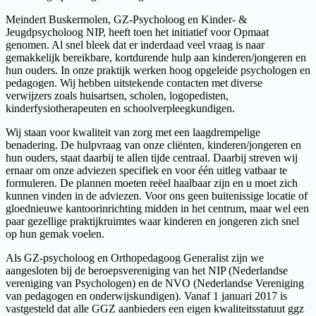
Meindert Buskermolen, GZ-Psycholoog en Kinder- &
Jeugdpsycholoog NIP, heeft toen het initiatief voor Opmaat
genomen. Al snel bleek dat er inderdaad veel vraag is naar
gemakkelijk bereikbare, kortdurende hulp aan kinderen/jongeren en
hun ouders. In onze praktijk werken hoog opgeleide psychologen en
pedagogen. Wij hebben uitstekende contacten met diverse
verwijzers zoals huisartsen, scholen, logopedisten,
kinderfysiotherapeuten en schoolverpleegkundigen.
Wij staan voor kwaliteit van zorg met een laagdrempelige
benadering. De hulpvraag van onze cliënten, kinderen/jongeren en
hun ouders, staat daarbij te allen tijde centraal. Daarbij streven wij
ernaar om onze adviezen specifiek en voor één uitleg vatbaar te
formuleren. De plannen moeten reëel haalbaar zijn en u moet zich
kunnen vinden in de adviezen. Voor ons geen buitenissige locatie of
gloednieuwe kantoorinrichting midden in het centrum, maar wel een
paar gezellige praktijkruimtes waar kinderen en jongeren zich snel
op hun gemak voelen.
Als GZ-psycholoog en Orthopedagoog Generalist zijn we
aangesloten bij de beroepsvereniging van het NIP (Nederlandse
vereniging van Psychologen) en de NVO (Nederlandse Vereniging
van pedagogen en onderwijskundigen). Vanaf 1 januari 2017 is
vastgesteld dat alle GGZ aanbieders een eigen kwaliteitsstatuut ggz